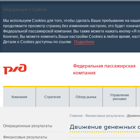
Информация о Cookies
Мы используем Cookies для того, чтобы сделать Ваше пребывание на наш
продолжаете просмотр страниц без изменения настроек, это будет означат
Федеральной пассажирской компании. Вы также можете нажать кнопку «Я п
Конечно, Вы можете изменить Ваши настройки Cookies в любое время, нас
Детали о Cookies доступны по ссылке
Подробнее
Управление
Компания
Стратегия
Обзор рынка
рисками
Главная
Финансовые результаты
Движени
Движение денежных 
Операционные результаты
Финансовые результаты