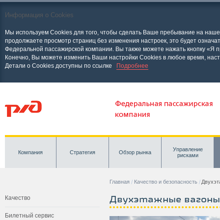
Информация о Cookies
Мы используем Cookies для того, чтобы сделать Ваше пребывание на наш
продолжаете просмотр страниц без изменения настроек, это будет означат
Федеральной пассажирской компании. Вы также можете нажать кнопку «Я п
Конечно, Вы можете изменить Ваши настройки Cookies в любое время, нас
Детали о Cookies доступны по ссылке
Подробнее
Управление
Компания
Стратегия
Обзор рынка
рисками
Главная
Качество и безопасность
Двухэт
Двухэтажные вагоны
Качество
Билетный сервис