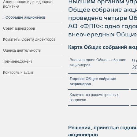
Высшим органом упр
Акционерная и дивидендная
политика
Общее собрание акци
проведено четыре О
Собрание акционеров
АО «ФПК»: одно годо
Совет директоров
внеочередных Общих
Комитеты Совета директоров
Карта Общих собраний ак
Оценка деятельности
Внеочередное Общее собрание
9
Топ-менеджмент
акционеров
20
Контроль и аудит
Годовое Общее собрание
акционеров
Количество рассмотренных
вопросов
Решения, принятые годо
акционеров