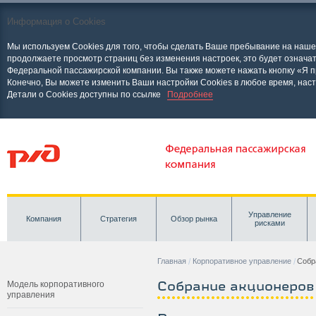
Информация о Cookies
Мы используем Cookies для того, чтобы сделать Ваше пребывание на наш
продолжаете просмотр страниц без изменения настроек, это будет означат
Федеральной пассажирской компании. Вы также можете нажать кнопку «Я п
Конечно, Вы можете изменить Ваши настройки Cookies в любое время, нас
Детали о Cookies доступны по ссылке
Подробнее
Управление
Компания
Стратегия
Обзор рынка
рисками
Главная
Корпоративное управление
Собр
Собрание акционеров
Модель корпоративного
управления